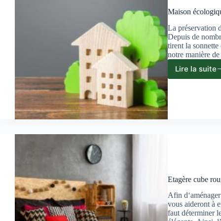
Maison écologiqu
La préservation d
Depuis de nombreu
tirent la sonnett
notre manière d
Lire la suite
Maiso
écolo
auton
le
guide
compl
Etagère cube roug
Afin d‘aménager 
vous aideront à e
faut déterminer l