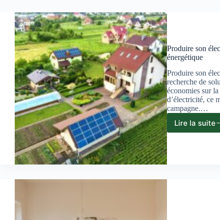
Produire son élec
énergétique
Produire son élec
recherche de sol
économies sur la 
d’électricité, ce
campagne.…
Lire la suite
Produ
son
électr
soi-
même
:
guide
prati
pour
l’aut