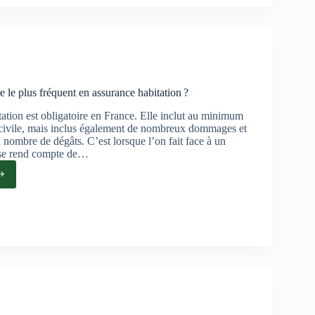
lation,
re le plus fréquent en assurance habitation ?
ation est obligatoire en France. Elle inclut au minimum
é civile, mais inclus également de nombreux dommages et
 nombre de dégâts. C’est lorsque l’on fait face à un
n se rend compte de…
re
ent
ance
tion ?