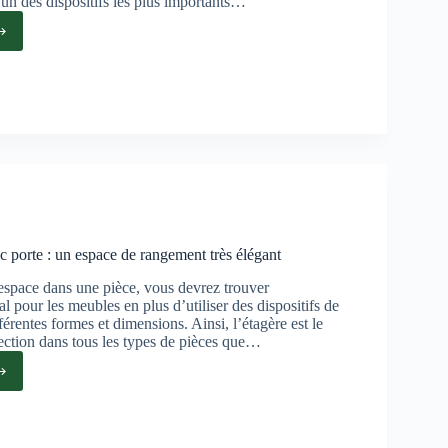
l’un des dispositifs les plus importants…
re
ages
c porte : un espace de rangement très élégant
’espace dans une pièce, vous devrez trouver
l pour les meubles en plus d’utiliser des dispositifs de
érentes formes et dimensions. Ainsi, l’étagère est le
ection dans tous les types de pièces que…
re