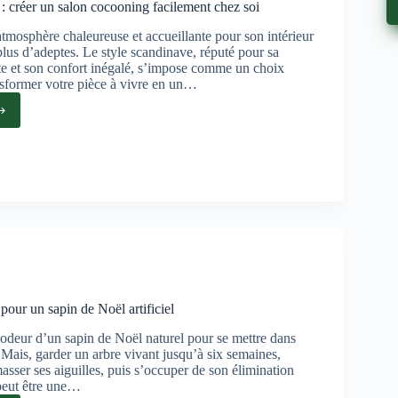
étique
: créer un salon cocooning facilement chez soi
tmosphère chaleureuse et accueillante pour son intérieur
 plus d’adeptes. Le style scandinave, réputé pour sa
nte et son confort inégalé, s’impose comme un choix
nsformer votre pièce à vivre en un…
inave
ning
ement
 pour un sapin de Noël artificiel
’odeur d’un sapin de Noël naturel pour se mettre dans
s. Mais, garder un arbre vivant jusqu’à six semaines,
amasser ses aiguilles, puis s’occuper de son élimination
 peut être une…