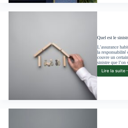
instal
prix
et
choix
Quel est le sinist
L’assurance habit
la responsabilit
couvre un certain
sinistre que l’o
Lire la suite
Quel
est
le
sinist
le
plus
fréqu
en
assur
habita