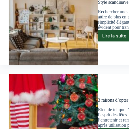
énerg
Style scandinave 
Rechercher une a
attire de plus en
simplicité éléga
évident pour tra
Lire la suite
Style
scand
:
créer
un
salon
cocoo
facil
chez
soi
3 raisons d’opter
Rien de tel que l
l’esprit des fête
l’entretenir et r
après utilisation