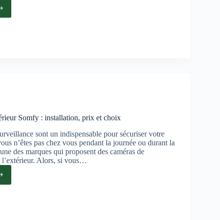
ns
r
iel
ieur Somfy : installation, prix et choix
rveillance sont un indispensable pour sécuriser votre
ous n’êtes pas chez vous pendant la journée ou durant la
l’une des marques qui proposent des caméras de
 l’extérieur. Alors, si vous…
ra
eur
y