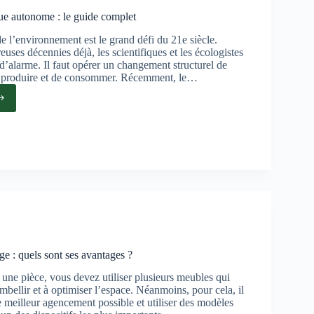
e autonome : le guide complet
e l’environnement est le grand défi du 21e siècle.
ses décennies déjà, les scientifiques et les écologistes
e d’alarme. Il faut opérer un changement structurel de
e produire et de consommer. Récemment, le…
n
gique
ome :
et
e : quels sont ses avantages ?
une pièce, vous devez utiliser plusieurs meubles qui
mbellir et à optimiser l’espace. Néanmoins, pour cela, il
e meilleur agencement possible et utiliser des modèles