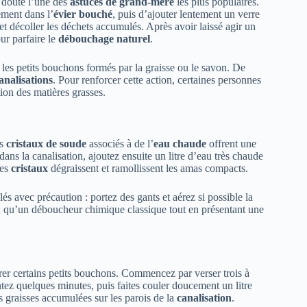
 doute l’une des
astuces de grand-mère
les plus populaires.
ement dans l’
évier bouché
, puis d’ajouter lentement un verre
t décoller les déchets accumulés. Après avoir laissé agir un
ur parfaire le
débouchage naturel
.
es petits bouchons formés par la graisse ou le savon. De
analisations
. Pour renforcer cette action, certaines personnes
ion des matières grasses.
es
cristaux de soude
associés à de l’
eau chaude
offrent une
dans la canalisation, ajoutez ensuite un litre d’eau très chaude
Les
cristaux
dégraissent et ramollissent les amas compacts.
és avec précaution : portez des gants et aérez si possible la
oux qu’un déboucheur chimique classique tout en présentant une
irer certains petits bouchons. Commencez par verser trois à
entez quelques minutes, puis faites couler doucement un litre
es graisses accumulées sur les parois de la
canalisation
.