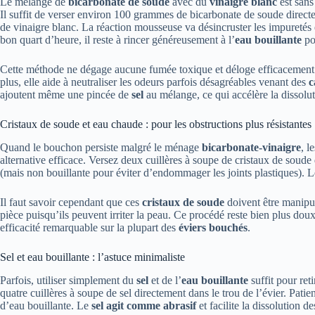
Le mélange de
bicarbonate de soude
avec du
vinaigre blanc
est sans
Il suffit de verser environ 100 grammes de bicarbonate de soude direct
de vinaigre blanc. La réaction mousseuse va désincruster les impuretés e
bon quart d’heure, il reste à rincer généreusement à l’
eau bouillante
po
Cette méthode ne dégage aucune fumée toxique et déloge efficacement l
plus, elle aide à neutraliser les odeurs parfois désagréables venant des
c
ajoutent même une pincée de
sel
au mélange, ce qui accélère la dissolut
Cristaux de soude et eau chaude : pour les obstructions plus résistantes
Quand le bouchon persiste malgré le ménage
bicarbonate-vinaigre
, l
alternative efficace. Versez deux cuillères à soupe de cristaux de soude 
(mais non bouillante pour éviter d’endommager les joints plastiques). 
Il faut savoir cependant que ces
cristaux de soude
doivent être manipul
pièce puisqu’ils peuvent irriter la peau. Ce procédé reste bien plus d
efficacité remarquable sur la plupart des
éviers bouchés
.
Sel et eau bouillante : l’astuce minimaliste
Parfois, utiliser simplement du
sel
et de l’
eau bouillante
suffit pour ret
quatre cuillères à soupe de sel directement dans le trou de l’évier. Pati
d’eau bouillante. Le
sel agit comme abrasif
et facilite la dissolution d