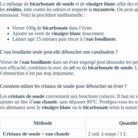
Le mélange de
bicarbonate de soude
et de
vinaigre blanc
offre des ré
les
résidus
, lutte contre les odeurs et respecte la
tuyauterie
. On peut a
moussant. Voici la procédure traditionnelle :
Verser 100g de
bicarbonate
dans l’évier.
Ajouter un verre de
vinaigre blanc
doucement.
Laisser agir 15 minutes puis rincer à l’
eau bouillante
.
L’eau bouillante seule peut-elle déboucher une canalisation ?
Verser de l’
eau bouillante
dans un évier engorgé peut dissoudre les pe
son efficacité, combinez-la avec du
sel
ou du
bicarbonate de soude
. L
l’obstruction n’est pas trop importante.
Comment utiliser les cristaux de soude pour déboucher un évier ?
Les
cristaux de soude
conviennent aux bouchons coriaces. Il faut en ve
ajouter un litre d’
eau chaude
, sans dépasser 80°C. Protégez-vous les mai
en alternance avec le
vinaigre blanc
ou le
bicarbonate
selon la nature
Méthode
Quantité
Cristaux de soude
+
eau chaude
2 cuil. à soupe / 1 L