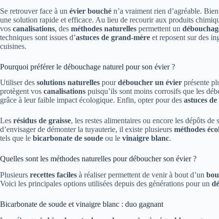
Se retrouver face à un
évier bouché
n’a vraiment rien d’agréable. Bien 
une solution rapide et efficace. Au lieu de recourir aux produits chimi
vos
canalisations
, des
méthodes naturelles
permettent un
débouchage
techniques sont issues d’
astuces de grand-mère
et reposent sur des in
cuisines.
Pourquoi préférer le débouchage naturel pour son évier ?
Utiliser des
solutions naturelles
pour
déboucher un évier
présente pl
protègent vos
canalisations
puisqu’ils sont moins corrosifs que les déb
grâce à leur faible impact écologique. Enfin, opter pour des
astuces d
Les
résidus de graisse
, les restes alimentaires ou encore les dépôts d
d’envisager de démonter la tuyauterie, il existe plusieurs
méthodes éco
tels que le
bicarbonate de soude
ou le
vinaigre blanc
.
Quelles sont les méthodes naturelles pour déboucher son évier ?
Plusieurs
recettes faciles
à réaliser permettent de venir à bout d’un
bou
Voici les principales options utilisées depuis des générations pour un
dé
Bicarbonate de soude et vinaigre blanc : duo gagnant