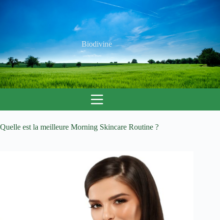
Passer
au
contenu
Biodivine
Quelle est la meilleure Morning Skincare Routine ?