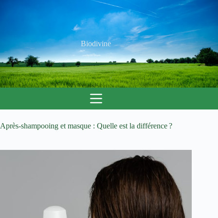
Passer
au
contenu
Biodivine
Après-shampooing et masque : Quelle est la différence ?