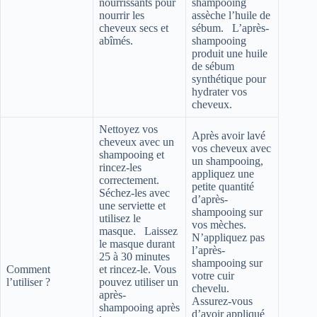
nourrissants pour
shampooing
nourrir les
assèche l’huile de
cheveux secs et
sébum. L’après-
abîmés.
shampooing
produit une huile
de sébum
synthétique pour
hydrater vos
cheveux.
Nettoyez vos
Après avoir lavé
cheveux avec un
vos cheveux avec
shampooing et
un shampooing,
rincez-les
appliquez une
correctement.
petite quantité
Séchez-les avec
d’après-
une serviette et
shampooing sur
utilisez le
vos mèches.
masque. Laissez
N’appliquez pas
le masque durant
l’après-
25 à 30 minutes
shampooing sur
Comment
et rincez-le. Vous
votre cuir
l’utiliser ?
pouvez utiliser un
chevelu.
après-
Assurez-vous
shampooing après
d’avoir appliqué