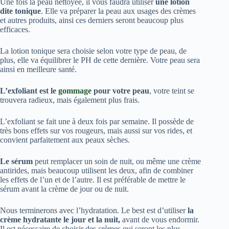
Une fois la peau nettoyée, il vous faudra utiliser
une lotion
dite tonique
. Elle va préparer la peau aux usages des crèmes
et autres produits, ainsi ces derniers seront beaucoup plus
efficaces.
La lotion tonique sera choisie selon votre type de peau, de
plus, elle va équilibrer le PH de cette dernière. Votre peau sera
ainsi en meilleure santé.
L’exfoliant est le
gommage
pour votre peau
, votre teint se
trouvera radieux, mais également plus frais.
L’exfoliant se fait une à deux fois par semaine. Il possède de
très bons effets sur vos rougeurs, mais aussi sur vos rides, et
convient parfaitement aux peaux sèches.
Le sérum
peut remplacer un soin de nuit, ou même une crème
antirides, mais beaucoup utilisent les deux, afin de combiner
les effets de l’un et de l’autre. Il est préférable de mettre le
sérum avant la crème de jour ou de nuit.
Nous terminerons avec l’hydratation. Le best est d’utiliser
la
crème hydratante le jour et la nuit,
avant de vous endormir.
Il est nécessaire de choisir des crèmes qui seront les plus