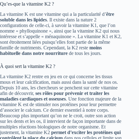
Qu’es-que la vitamine K2 ?
La vitamine K est une vitamine qui a la particularité d’
être
soluble dans les lipides
. Il existe dans la nature 2
configurations de celle-ci, à savoir la vitamine K1, que l’on
nomme « phylloquinone », ainsi que la vitamine K2 qui nous
intéresse et s’appelle « ménaquinone ». La vitamine K1 et K2,
sont étroitement liées puisqu’elles font partie de la même
famille de nutriments. Cependant, la K2 reste
moins
habituelle dans notre nourriture
de tous les jours.
À quoi sert la vitamine K2 ?
La vitamine K2 rentre en jeu en ce qui concerne les tissus
mous et leur calcification, mais aussi dans la santé de nos os.
Depuis 10 ans, les chercheurs se penchent sur cette vitamine
afin de découvrir,
ses rôles pour prévenir et traiter les
maladies cardiaques et osseuses
. Une fonction majeure de la
vitamine K est de stimuler nos protéines pour leur permettre
d’associer le calcium. Ce dernier essentiel à notre corps.
Beaucoup plus important qu’on ne le croit, outre son action
sur les dents et les os, il intervient de façon importante dans de
multiples réactions biologiques de notre organisme. Et
justement, la vitamine K2
permet d’exciter les protéines qui
contrôlent la place du calcium
dans nos cellules et limite son