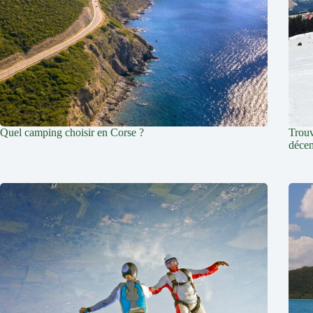
Quel camping choisir en Corse ?
Trouv
déce