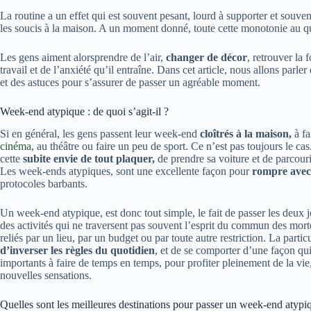
La routine a un effet qui est souvent pesant, lourd à supporter et souvent
les soucis à la maison. A un moment donné, toute cette monotonie au qu
Les gens aiment alorsprendre de l’air,
changer de décor
, retrouver la
travail et de l’anxiété qu’il entraîne. Dans cet article, nous allons parl
et des astuces pour s’assurer de passer un agréable moment.
Week-end atypique : de quoi s’agit-il ?
Si en général, les gens passent leur week-end
cloîtrés à la maison,
à f
cinéma
, au théâtre ou faire un peu de sport. Ce n’est pas toujours le cas
cette
subite envie de tout plaquer,
de prendre sa voiture et de parcourir
Les week-ends atypiques, sont une excellente façon pour
rompre avec 
protocoles barbants.
Un week-end atypique, est donc tout simple, le fait de passer les deu
des activités qui ne traversent pas souvent l’esprit du commun des mort
reliés par un lieu, par un budget ou par toute autre restriction. La partic
d’inverser les règles du quotidien
, et de se comporter d’une façon q
importants à faire de temps en temps, pour profiter pleinement de la vi
nouvelles sensations.
Quelles sont les meilleures destinations pour passer un week-end atypi