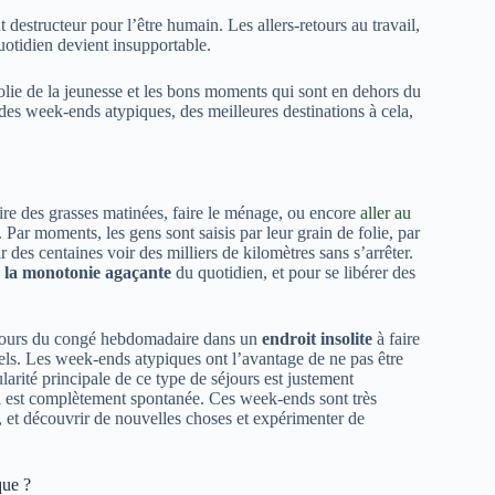
 destructeur pour l’être humain. Les allers-retours au travail,
otidien devient insupportable.
 folie de la jeunesse et les bons moments qui sont en dehors du
er des week-ends atypiques, des meilleures destinations à cela,
aire des grasses matinées, faire le ménage, ou encore
aller au
. Par moments, les gens sont saisis par leur grain de folie, par
 des centaines voir des milliers de kilomètres sans s’arrêter.
la monotonie agaçante
du quotidien, et pour se libérer des
x jours du congé hebdomadaire dans un
endroit insolite
à faire
els. Les week-ends atypiques ont l’avantage de ne pas être
ularité principale de ce type de séjours est justement
ui est complètement spontanée. Ces week-ends sont très
e, et découvrir de nouvelles choses et expérimenter de
que ?