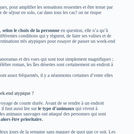
es, pour amplifier les sensations ressenties et être tenue par
e de séjour en solo, car dans tous les cas? on ne risque
s,
selon le choix de la personne
en question, elle n’a qu’à
férentes conditions qui y règnent, de faire ses valises et de
s destinations très atypiques pour essayer de passer un week-end
anoramas et des vues qui sont tout simplement magnifiques ;
lèbre roman, les îles désertes sont certainement un endroit à
ont assez fréquentés, il y a néanmoins certaines d’entre elles
eek-end atypique ?
 voyage de courte durée. Avant de se rendre à un endroit
il faut aussi lire sur
le type d’animaux
qui vivent à
ù des animaux sauvages ont attaqué des personnes qui sont
alors être prioritaire.
s deux jours de la semaine sans maquer de quoi que ce soit. Les