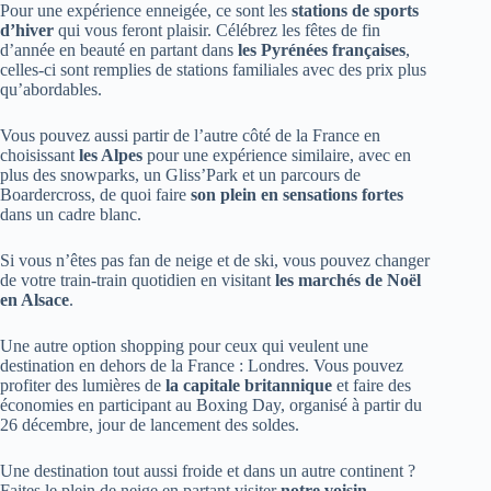
Pour une expérience enneigée, ce sont les
stations de sports
d’hiver
qui vous feront plaisir. Célébrez les fêtes de fin
d’année en beauté en partant dans
les Pyrénées françaises
,
celles-ci sont remplies de stations familiales avec des prix plus
qu’abordables.
Vous pouvez aussi partir de l’autre côté de la France en
choisissant
les Alpes
pour une expérience similaire, avec en
plus des snowparks, un Gliss’Park et un parcours de
Boardercross, de quoi faire
son plein en sensations fortes
dans un cadre blanc.
Si vous n’êtes pas fan de neige et de ski, vous pouvez changer
de votre train-train quotidien en visitant
les marchés de Noël
en Alsace
.
Une autre option shopping pour ceux qui veulent une
destination en dehors de la France : Londres. Vous pouvez
profiter des lumières de
la capitale britannique
et faire des
économies en participant au Boxing Day, organisé à partir du
26 décembre, jour de lancement des soldes.
Une destination tout aussi froide et dans un autre continent ?
Faites le plein de neige en partant visiter
notre voisin