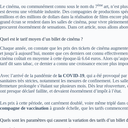
ème
Le cinéma, ou communément connu sous le nom du 7
art, n’est pl
est devenu une véritable industrie. Des compagnies de productions spéc
millions et des millions de dollars dans la réalisation de films encore p
grand écran se rendent dans les salles de cinéma, pour vivre pleinement
procurent énormément de sensations. Dans cet article, nous allons abord
Quel est le tarif moyen d’un billet de cinéma ?
Chaque année, on constate que les prix des tickets de cinéma augmentent
et jusqu’à aujourd’hui, montre que ces derniers ont connu effectiveme
cinéma coûtait en moyenne à cette époque-là 6.64 euros. Alors qu’aujou
tarif dit sans tabac, ce dernier a connu une croissance encore plus impo
Avec l’arrivé de la pandémie de
la COVID-19
, qui a été provoqué par
sanitaires très strictes, notamment les mesures de confinement. Les salle
fermeture prolongée s’étalant sur plusieurs mois. Dès leur réouverture, 
ont presque déclaré faillite, et devaient énormément d’impôt à l’état.
Les prix à cette période, ont carrément doublé, voire même triplé dans
compagne de vaccination
à grande échelle, que les tarifs commencent
Quels sont les paramètres qui causent la variation des tarifs d’un billet