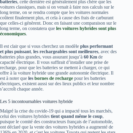
batteries
, cette dernière est généralement plus chère que les
voitures classiques, mais si on venait à faire nos calculs sur le
long terme, on se rendra compte que les voitures normales
coûtent finalement plus, et cela à cause des frais de carburant
que celles-ci génèrent. Donc en faisant une comparaison sur le
long terme, on constatera que
les voitures hybrides sont plus
économiques
.
Il est clair que si vous cherchez un modèle
plus performant
et plus puissant
,
les rechargeables sont meilleures
, avec des
batteries plus grandes, vous assurant jusqu’à
60 Km
de
capacité électrique. Il vous suffirait d’installer une prise de
recharge, pour que les batteries se mettent à charger, ce qui
offre à la voiture hybride une grande autonomie électrique. Il
est à noter que
les
bornes de recharge
pour les batteries
électriques, existent aussi sur des lieux publics et leur nombre
s’accroît chaque année.
Les 5 incontournables voitures hybride
Malgré la crise du covide-19 qui a impacté tous les marchés,
celui des voitures hybrides
tient quand même le coup
,
puisque le comité des constructeurs français de l’automobile,
ont déclaré que la vente des voitures hybrides a augmenté de
136% en 2020, et c’est les voitures Toyota qui restent les stars