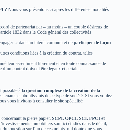
CPI ?
Nous vous présentons ci-après les différentes modalités
ccord de partenariat par – au moins – un couple désireux de
’article 1832 dans le Code général des collectivités
e s’engager » dans un intérêt commun et de
participer de façon
tres conditions liées à la création du contrat, telles
donné leur assentiment librement et en toute connaissance de
se d’un contrat doivent être légaux et certains.
t possible à la
question complexe de la création de la
s tenants et aboutissants de ce type de société. Si vous voulez
ous vous invitons à consulter le site spécialisé
 concernant la pierre papier.
SCPI, OPCI, SCI, FPCI et
d’investissements immobiliers sont ici étudiés dans le détail,
dre question sur l’un de ces points, nul doute que vous