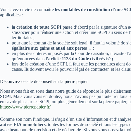
Vous avez envie de connaître
les modalités de constitution d’une S
applicables :
la création de toute SCPI
passe d’abord par la signature d’un a
s’associer pour réaliser une action et créer une SCPI au sens de l
territoriales ;
pour que le contrat de la société soit légal, il faut la volonté d
égalitaire aux gains et aussi aux pertes » ;
en plus des critères imposés par la Cour de cassation, il existe d’au
qu’énoncées dans
l’article 1128 du Code civil révisé ;
lors de la création d’une SCPI, il faut que les partenaires aient 
cause. Ils doivent avoir le pouvoir légal de contracter, et les clau
Découvrez ce site de conseil sur la pierre papier
Nous avons fait en sorte dans notre guide de répondre le plus clairemen
SCPI
. Mais vous vous en doutez, nous n’avons pas pu traiter ici tous le
en savoir plus sur les SCPI, ou plus généralement sur la pierre papier, n
https://www.pierrepapier.fr/
Comme son nom l’indique, il s’agit d’un site d’information et d’analyse
autres FIA immobiliers
, toutes les formes de société et tous les types 
avec beaucoup de précision et de pédagogie. Si vous vous posez la moin