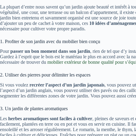
La plupart d’entre nous savent qu’un jardin ajoute beauté et intérêt à 
végétalisé, une cour, une terrasse ou un balcon d’appartement, il exist
jardin bien entretenu et savamment organisé est une source de joie toute
d’ajouter un peu de cachet à votre maison, ces
10 idées d’aménagement
nécessaire pour cultiver votre propre paradis.
1. Profiter de son jardin avec du mobilier bien conçu
Pour
passer un bon moment dans son jardin
, rien de tel que d’y ins
Gardez à l’esprit que le bois est le matériau le plus en accord avec la na
nécessaire de trouver du
mobilier extérieur de bonne qualité pour s’équ
2. Utiliser des pierres pour délimiter les espaces
Si vous voulez
recréer l’aspect d’un jardin japonais
, vous pouvez uti
l’aspect d’un jardin anglais, vous pouvez utiliser des pavés ou des cai
segmenter les différentes zones de votre jardin. Vous pouvez aussi créer
3. Un jardin de plantes aromatiques
Les
herbes aromatiques sont faciles à cultiver
, pleines de saveurs et
facilement, plantées en terre ou en pot et vous en servir en cuisine. Il
ensoleillé et les arroser régulièrement. Le romarin, la menthe, le thym, la
faciles à cultiver et délicieuses. Fraîches pour préparer un plat ou un coc