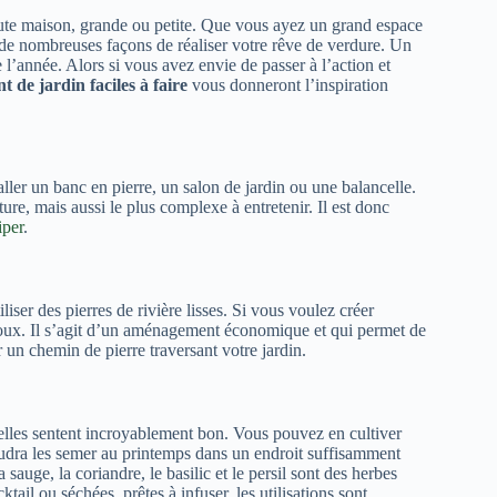
toute maison, grande ou petite. Que vous ayez un grand espace
e de nombreuses façons de réaliser votre rêve de verdure. Un
 l’année. Alors si vous avez envie de passer à l’action et
 de jardin faciles à faire
vous donneront l’inspiration
taller un banc en pierre, un salon de jardin ou une balancelle.
ture, mais aussi le plus complexe à entretenir. Il est donc
iper
.
liser des pierres de rivière lisses. Si vous voulez créer
lloux. Il s’agit d’un aménagement économique et qui permet de
 un chemin de pierre traversant votre jardin.
 elles sentent incroyablement bon. Vous pouvez en cultiver
 faudra les semer au printemps dans un endroit suffisamment
 sauge, la coriandre, le basilic et le persil sont des herbes
ktail ou séchées, prêtes à infuser, les utilisations sont