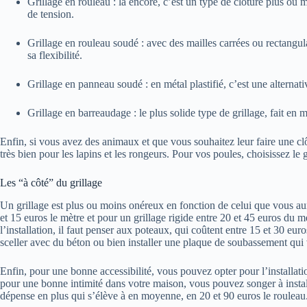
Grillage en rouleau : là encore, c’est un type de clôture plus ou mo
de tension.
Grillage en rouleau soudé : avec des mailles carrées ou rectangula
sa flexibilité.
Grillage en panneau soudé : en métal plastifié, c’est une alterna
Grillage en barreaudage : le plus solide type de grillage, fait en mé
Enfin, si vous avez des animaux et que vous souhaitez leur faire une clô
très bien pour les lapins et les rongeurs. Pour vos poules, choisissez le 
Les “à côté” du grillage
Un grillage est plus ou moins onéreux en fonction de celui que vous aur
et 15 euros le mètre et pour un grillage rigide entre 20 et 45 euros du 
l’installation, il faut penser aux poteaux, qui coûtent entre 15 et 30 euros
sceller avec du béton ou bien installer une plaque de soubassement qui
Enfin, pour une bonne accessibilité, vous pouvez opter pour l’installati
pour une bonne intimité dans votre maison, vous pouvez songer à install
dépense en plus qui s’élève à en moyenne, en 20 et 90 euros le rouleau