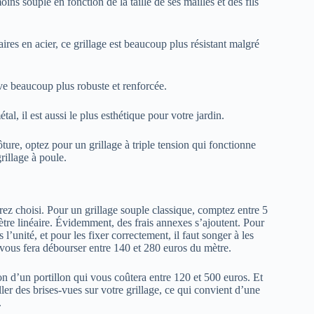
ins souple en fonction de la taille de ses mailles et des fils
ires en acier, ce grillage est beaucoup plus résistant malgré
tive beaucoup plus robuste et renforcée.
tal, il est aussi le plus esthétique pour votre jardin.
ture, optez pour un grillage à triple tension qui fonctionne
grillage à poule.
ez choisi. Pour un grillage souple classique, comptez entre 5
mètre linéaire. Évidemment, des frais annexes s’ajoutent. Pour
 l’unité, et pour les fixer correctement, il faut songer à les
 vous fera débourser entre 140 et 280 euros du mètre.
on d’un portillon qui vous coûtera entre 120 et 500 euros. Et
er des brises-vues sur votre grillage, ce qui convient d’une
.