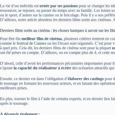
La vie d’un individu est
ornée par ses passions
pour se changer les idé
ressourcer, se reposer, ou passer du temps avec sa famille. Les loisirs son
ou le sport, d’autres sur la cuisine ou le bricolage. Puis il y a nos pré
D’ailleurs, notre article abordera les derniers films sortis aux cinémas. 
Derniers films sortis au cinéma : les choses basiques à savoir sur les fil
Pour être élu
meilleur film de cinéma
, plusieurs critères rentrent en 
comme le
festival de Cannes
ou les Oscars sont organisés. C’est pour voir
à quel prix. Cela dit, les derniers films de cinéma sont pour la plupart
u
ont été prises en compte. D’ailleurs, on en compte plus de 4, et cette s
D’abord, celle d’avoir les performances pécuniaires importantes pour fi
s’ajoute
la capacité
du réalisateur à écrire
des scénarios attractifs qu
Ensuite, ce dernier est dans l’obligation d’
élaborer des castings
pour dé
le tournage en formant les nouveaux acteurs, et en faisant des opération
meilleures prises.
En plus, tourner le film à l’aide de certains experts, et en dernier lieu fai
après le tournage.
A découvir également :