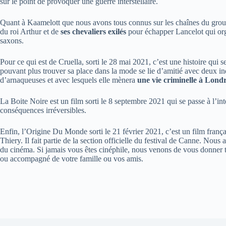
sur le point de provoquer une guerre interstellaire.
Quant à Kaamelott que nous avons tous connus sur les chaînes du groupe 
du roi Arthur et de
ses chevaliers exilés
pour échapper Lancelot qui org
saxons.
Pour ce qui est de Cruella, sorti le 28 mai 2021, c’est une histoire qu
pouvant plus trouver sa place dans la mode se lie d’amitié avec deux ind
d’arnaqueuses et avec lesquels elle mènera
une vie criminelle à Lond
La Boite Noire est un film sorti le 8 septembre 2021 qui se passe à l’in
conséquences irréversibles.
Enfin, l’Origine Du Monde sorti le 21 février 2021, c’est un film frança
Thiery. Il fait partie de la section officielle du festival de Canne. Nou
du cinéma. Si jamais vous êtes cinéphile, nous venons de vous donner t
ou accompagné de votre famille ou vos amis.