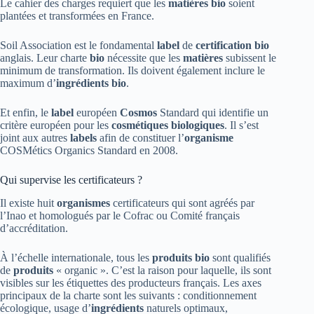
Le cahier des charges requiert que les
matières
bio
soient
plantées et transformées en France.
Soil Association est le fondamental
label
de
certification
bio
anglais. Leur charte
bio
nécessite que les
matières
subissent le
minimum de transformation. Ils doivent également inclure le
maximum d’
ingrédients
bio
.
Et enfin, le
label
européen
Cosmos
Standard qui identifie un
critère européen pour les
cosmétiques
biologiques
. Il s’est
joint aux autres
labels
afin de constituer l’
organisme
COSMétics Organics Standard en 2008.
Qui supervise les certificateurs ?
Il existe huit
organismes
certificateurs qui sont agréés par
l’Inao et homologués par le Cofrac ou Comité français
d’accréditation.
À l’échelle internationale, tous les
produits
bio
sont qualifiés
de
produits
« organic ». C’est la raison pour laquelle, ils sont
visibles sur les étiquettes des producteurs français. Les axes
principaux de la charte sont les suivants : conditionnement
écologique, usage d’
ingrédients
naturels optimaux,