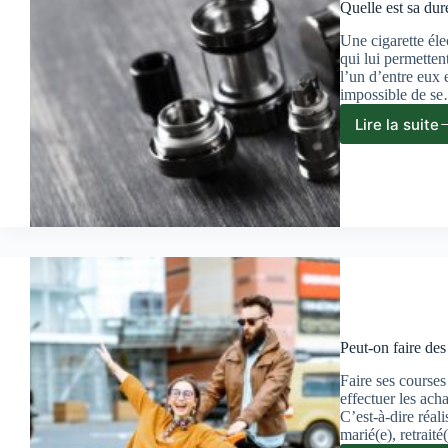
Quelle est sa dur
Une cigarette éle
qui lui permetten
l’un d’entre eux e
impossible de s
Lire la suite
Quell
est
sa
durée
de
vie
d’une
résis
de
cigar
élect
?
Peut-on faire des
Faire ses courses
effectuer les ach
C’est-à-dire réali
marié(e), retraité