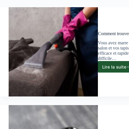
Comment trouver d
Vous avez marre 
salon et vos tapi
efficace et rapid
difficile…
Lire la suite
Comm
trouv
des
avis
sur
un
inject
extra
?