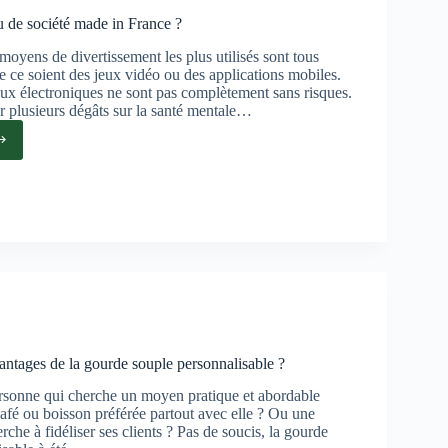
u de société made in France ?
moyens de divertissement les plus utilisés sont tous
e ce soient des jeux vidéo ou des applications mobiles.
eux électroniques ne sont pas complètement sans risques.
r plusieurs dégâts sur la santé mentale…
er
té
e
antages de la gourde souple personnalisable ?
rsonne qui cherche un moyen pratique et abordable
fé ou boisson préférée partout avec elle ? Ou une
rche à fidéliser ses clients ? Pas de soucis, la gourde