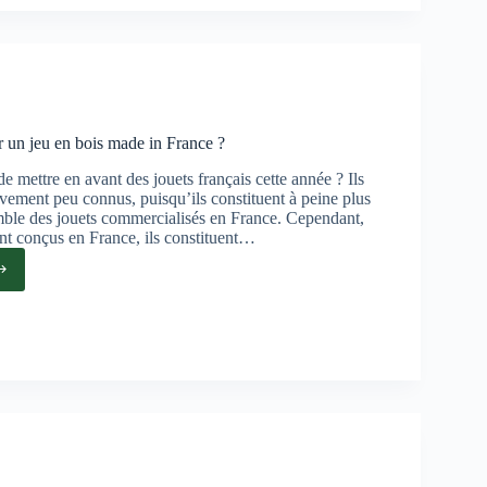
ne,
e
on
un jeu en bois made in France ?
e mettre en avant des jouets français cette année ? Ils
ivement peu connus, puisqu’ils constituent à peine plus
ble des jouets commercialisés en France. Cependant,
nt conçus en France, ils constituent…
ent
er
e