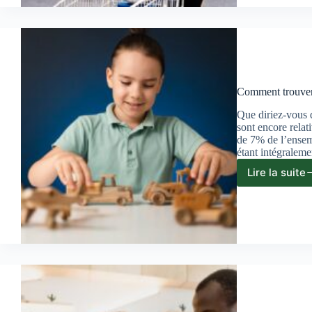
semai
est-
ce
une
bonn
soluti
?
Comment trouver 
Que diriez-vous d
sont encore relat
de 7% de l’ensem
étant intégraleme
Lire la suite
Comm
trouv
un
jeu
en
bois
made
in
Franc
?