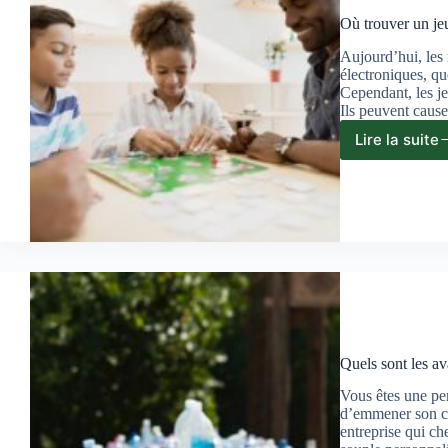
Où trouver un je
Aujourd’hui, les 
électroniques, qu
Cependant, les j
Ils peuvent cause
Lire la suite
Où
trouv
un
jeu
de
socié
made
in
Franc
?
Quels sont les av
Vous êtes une pe
d’emmener son ca
entreprise qui che