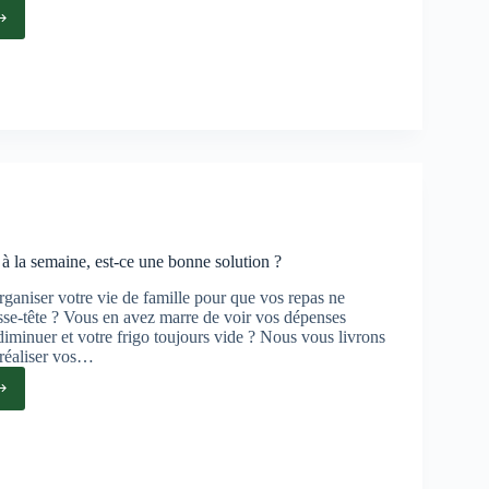
es
aces
s
 à la semaine, est-ce une bonne solution ?
ganiser votre vie de famille pour que vos repas ne
sse-tête ? Vous en avez marre de voir vos dépenses
iminuer et votre frigo toujours vide ? Nous vous livrons
 réaliser vos…
es