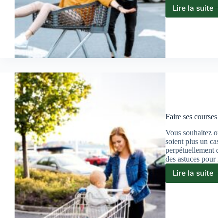
Lire la suite
Peut-
on
faire
des
cours
effic
en
peu
de
temp
?
Faire ses courses
Vous souhaitez or
soient plus un ca
perpétuellement d
des astuces pour
Lire la suite
Faire
ses
cours
à
la